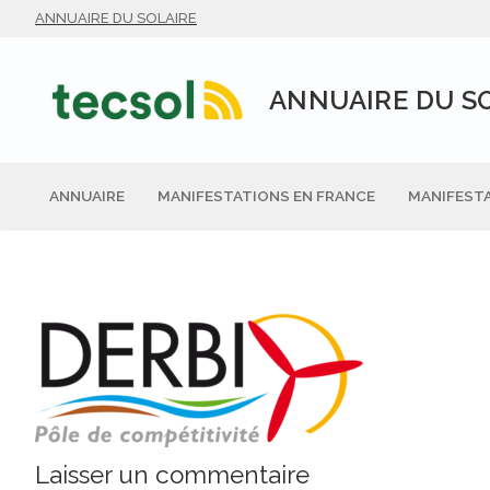
Aller
ANNUAIRE DU SOLAIRE
au
contenu
ANNUAIRE DU S
ANNUAIRE
MANIFESTATIONS EN FRANCE
MANIFESTA
Laisser un commentaire