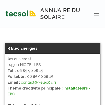
Aller
au
ANNUAIRE DU
contenu
SOLAIRE
R Elec Energies
Jas du verdet
04300 NIOZELLES
Tél. :
06 85 90 28 15
Portable :
06 85 90 28 15
Email :
contact@r-elec04.fr
Thème d'activité principale :
Installateurs -
EPC