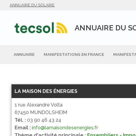
Aller
ANNUAIRE DU SOLAIRE
au
contenu
ANNUAIRE DU S
ANNUAIRE
MANIFESTATIONS EN FRANCE
MANIFESTA
LA MAISON DES ÉNERGIES
1 rue Alexandre Volta
67450 MUNDOLSHEIM
Tél. :
03 90 46 43 24
Email :
info@lamaisondesenergies.fr
Thème d'activité principale :
Ensembliers - Impor