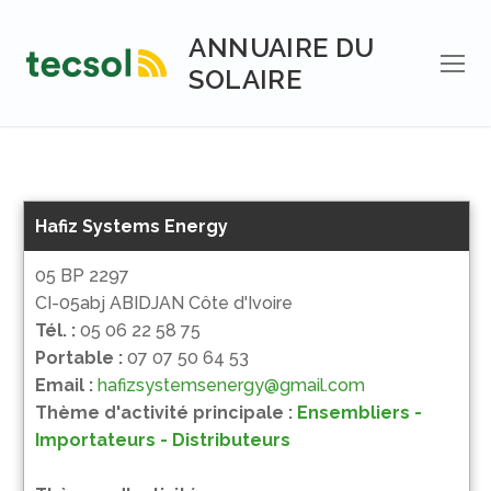
Aller
au
ANNUAIRE DU
contenu
SOLAIRE
Hafiz Systems Energy
05 BP 2297
CI-05abj ABIDJAN Côte d'Ivoire
Tél. :
05 06 22 58 75
Portable :
07 07 50 64 53
Email :
hafizsystemsenergy@gmail.com
Thème d'activité principale :
Ensembliers -
Importateurs - Distributeurs