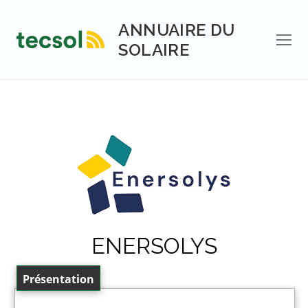
Aller
au
ANNUAIRE DU
contenu
SOLAIRE
ENERSOLYS
Présentation