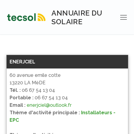
Aller
au
ANNUAIRE DU
contenu
SOLAIRE
ENERJCIEL
60 avenue emile cotte
13220 LA MèDE
Tél. :
06 67 54 13 04
Portable :
06 67 54 13 04
Email :
enerjciel@outlook.fr
Thème d'activité principale :
Installateurs -
EPC