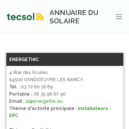
Aller
au
ANNUAIRE DU
contenu
SOLAIRE
ENERGETHIC
4 Rue des Ecuries
54500 VANDOEUVRE LES NANCY
Tél. :
03 72 60 18 89
Portable :
06 35 96 67 90
Email :
sl@energethic.eu
Thème d'activité principale :
Installateurs -
EPC