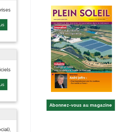
rises
lus
ciels
lus
Abonnez-vous au magazine
ial),