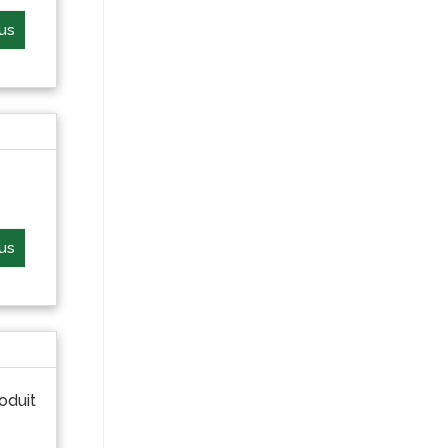
lus
lus
oduit