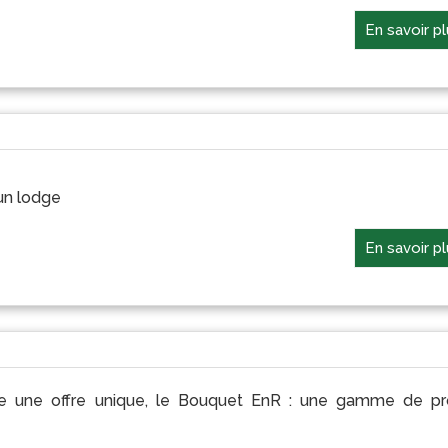
En savoir p
un lodge
En savoir p
âce une offre unique, le Bouquet EnR : une gamme de pr