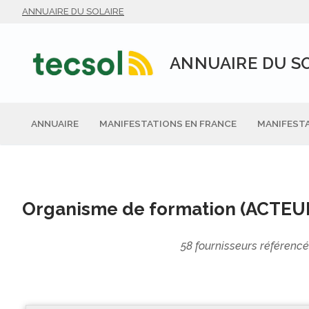
Aller
ANNUAIRE DU SOLAIRE
au
contenu
ANNUAIRE DU S
ANNUAIRE
MANIFESTATIONS EN FRANCE
MANIFESTA
Organisme de formation (ACTE
58 fournisseurs référenc