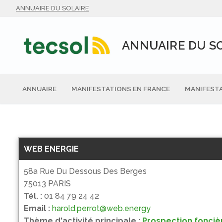
Aller
ANNUAIRE DU SOLAIRE
au
contenu
ANNUAIRE DU S
ANNUAIRE
MANIFESTATIONS EN FRANCE
MANIFESTA
WEB ENERGIE
58a Rue Du Dessous Des Berges
75013 PARIS
Tél. :
01 84 79 24 42
Email :
harold.perrot@web.energy
Thème d'activité principale :
Prospection fonciè