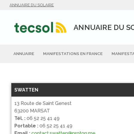
Aller
ANNUAIRE DU SOLAIRE
au
contenu
ANNUAIRE DU S
ANNUAIRE
MANIFESTATIONS EN FRANCE
MANIFESTA
SWATTEN
13 Route de Saint Genest
63200 MARSAT
Tél. :
06 52 25 41 49
Portable :
06 52 25 41 49
Email :
contact.swatten@proton.me