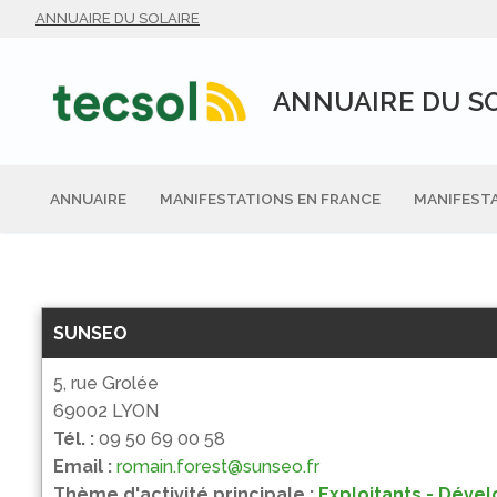
Aller
ANNUAIRE DU SOLAIRE
au
contenu
ANNUAIRE DU S
ANNUAIRE
MANIFESTATIONS EN FRANCE
MANIFESTA
SUNSEO
5, rue Grolée
69002 LYON
Tél. :
09 50 69 00 58
Email :
romain.forest@sunseo.fr
Thème d'activité principale :
Exploitants - Déve