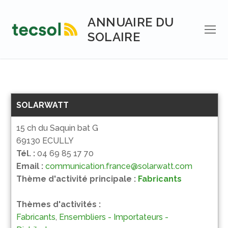
Aller
au
ANNUAIRE DU
contenu
SOLAIRE
SOLARWATT
15 ch du Saquin bat G
69130 ECULLY
Tél. :
04 69 85 17 70
Email :
communication.france@solarwatt.com
Thème d'activité principale :
Fabricants
Thèmes d'activités :
Fabricants
,
Ensembliers - Importateurs -