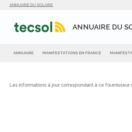
Aller
ANNUAIRE DU SOLAIRE
au
contenu
ANNUAIRE DU S
ANNUAIRE
MANIFESTATIONS EN FRANCE
MANIFESTA
Les informations à jour correspondant à ce fournisseur n