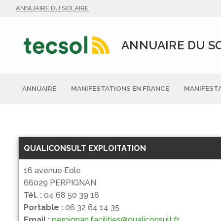
Aller
ANNUAIRE DU SOLAIRE
au
contenu
ANNUAIRE DU S
ANNUAIRE
MANIFESTATIONS EN FRANCE
MANIFESTA
QUALICONSULT EXPLOITATION
16 avenue Eole
66029 PERPIGNAN
Tél. :
04 68 50 39 18
Portable :
06 32 64 14 35
Email :
perpignan.facilities@qualiconsult.fr