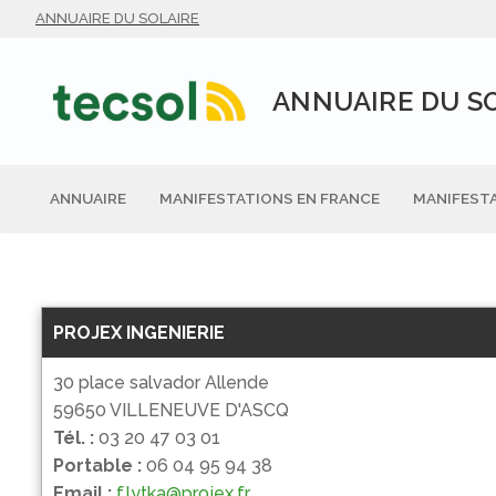
Aller
ANNUAIRE DU SOLAIRE
au
contenu
ANNUAIRE DU S
ANNUAIRE
MANIFESTATIONS EN FRANCE
MANIFESTA
PROJEX INGENIERIE
30 place salvador Allende
59650 VILLENEUVE D'ASCQ
Tél. :
03 20 47 03 01
Portable :
06 04 95 94 38
Email :
f.lytka@projex.fr