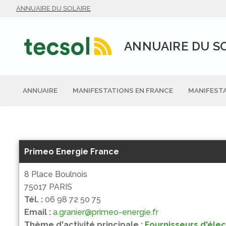
Aller
ANNUAIRE DU SOLAIRE
au
contenu
ANNUAIRE DU S
ANNUAIRE
MANIFESTATIONS EN FRANCE
MANIFESTA
Primeo Energie France
8 Place Boulnois
75017 PARIS
Tél. :
06 98 72 50 75
Email :
a.granier@primeo-energie.fr
Thème d'activité principale :
Fournisseurs d'élec