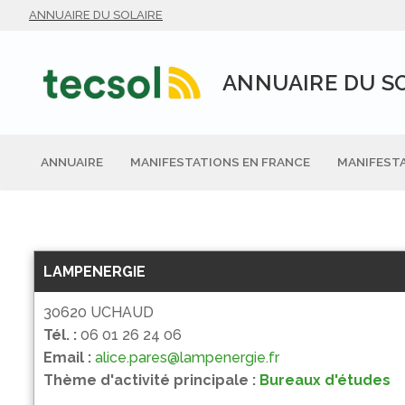
Aller
ANNUAIRE DU SOLAIRE
au
contenu
ANNUAIRE DU S
ANNUAIRE
MANIFESTATIONS EN FRANCE
MANIFESTA
LAMPENERGIE
30620 UCHAUD
Tél. :
06 01 26 24 06
Email :
alice.pares@lampenergie.fr
Thème d'activité principale :
Bureaux d'études