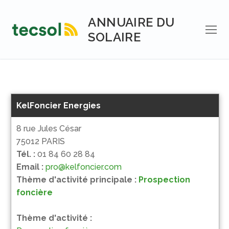
Aller
au
ANNUAIRE DU
contenu
SOLAIRE
KelFoncier Energies
8 rue Jules César
75012 PARIS
Tél. :
01 84 60 28 84
Email :
pro@kelfoncier.com
Thème d'activité principale :
Prospection
foncière
Thème d'activité :