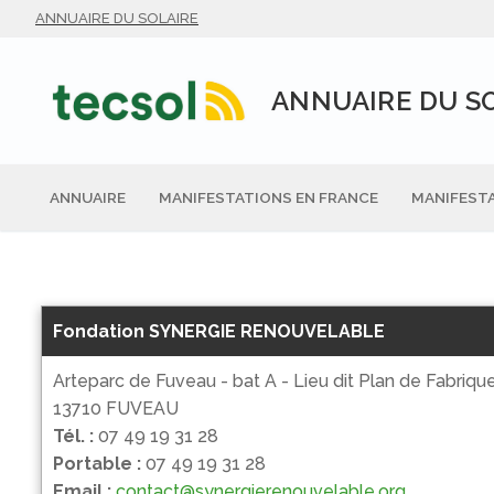
Aller
ANNUAIRE DU SOLAIRE
au
contenu
ANNUAIRE DU S
ANNUAIRE
MANIFESTATIONS EN FRANCE
MANIFESTA
Fondation SYNERGIE RENOUVELABLE
Arteparc de Fuveau - bat A - Lieu dit Plan de Fabriqu
13710 FUVEAU
Tél. :
07 49 19 31 28
Portable :
07 49 19 31 28
Email :
contact@synergierenouvelable.org