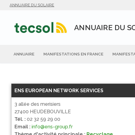
Aller
ANNUAIRE DU SOLAIRE
au
contenu
ANNUAIRE DU S
ANNUAIRE
MANIFESTATIONS EN FRANCE
MANIFESTA
ENS EUROPEAN NETWORK SERVICES
3 allée des merisiers
27400 HEUDEBOUVILLE
Tél. :
02 32 59 29 00
Email :
info@ens-group.fr
Thème d'activité principale :
Recyclage