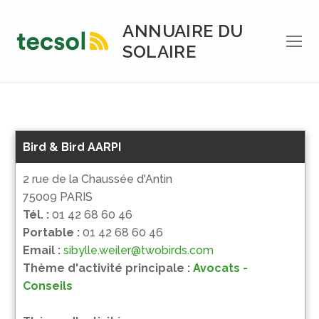
Aller
au
ANNUAIRE DU
contenu
SOLAIRE
Bird & Bird AARPI
2 rue de la Chaussée d'Antin
75009 PARIS
Tél. :
01 42 68 60 46
Portable :
01 42 68 60 46
Email :
sibylle.weiler@twobirds.com
Thème d'activité principale :
Avocats -
Conseils