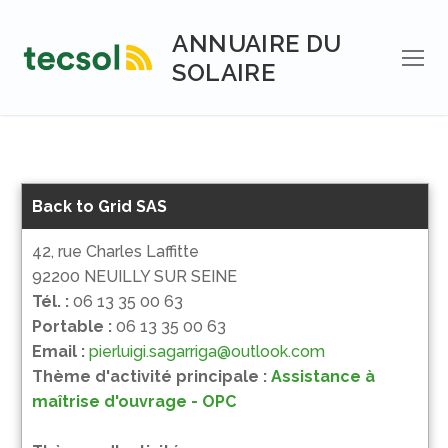
Aller
au
ANNUAIRE DU
contenu
SOLAIRE
Back to Grid SAS
42, rue Charles Laffitte
92200 NEUILLY SUR SEINE
Tél. :
06 13 35 00 63
Portable :
06 13 35 00 63
Email :
pierluigi.sagarriga@outlook.com
Thème d'activité principale :
Assistance à
maîtrise d'ouvrage - OPC