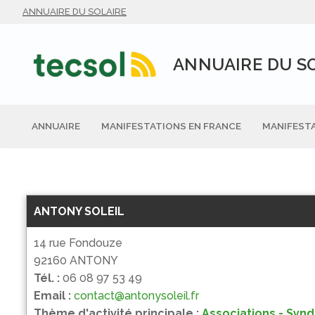
Aller
ANNUAIRE DU SOLAIRE
au
contenu
ANNUAIRE DU S
ANNUAIRE
MANIFESTATIONS EN FRANCE
MANIFESTA
ANTONY SOLEIL
14 rue Fondouze
92160 ANTONY
Tél. :
06 08 97 53 49
Email :
contact@antonysoleil.fr
Thème d'activité principale :
Associations - Synd