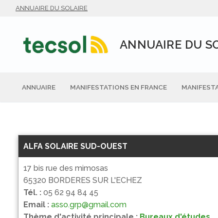
Aller
ANNUAIRE DU SOLAIRE
au
contenu
ANNUAIRE DU S
ANNUAIRE
MANIFESTATIONS EN FRANCE
MANIFESTA
ALFA SOLAIRE SUD-OUEST
17 bis rue des mimosas
65320 BORDERES SUR L'ECHEZ
Tél. :
05 62 94 84 45
Email :
asso.grp@gmail.com
Thème d'activité principale :
Bureaux d'études