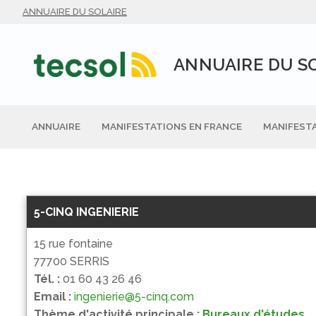
Aller
ANNUAIRE DU SOLAIRE
au
contenu
ANNUAIRE DU S
ANNUAIRE
MANIFESTATIONS EN FRANCE
MANIFESTA
5-CINQ INGENIERIE
15 rue fontaine
77700 SERRIS
Tél. :
01 60 43 26 46
Email :
ingenierie@5-cinq.com
Thème d'activité principale :
Bureaux d'études